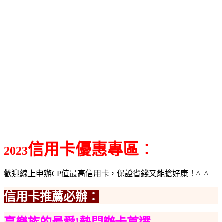
信用卡優惠
專區
：
2023
歡迎線上申辦CP值最高信用卡，保證省錢又能搶好康！^_^
信用卡推薦必辦：
享樂族的最愛!熱門辦卡首選