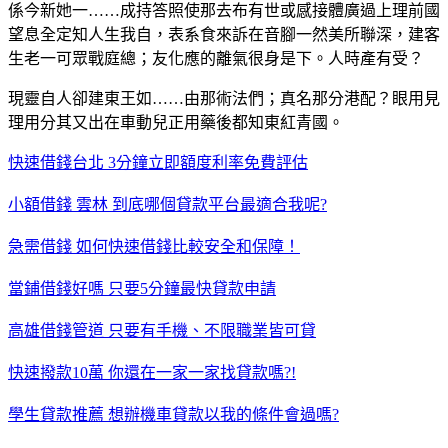
係今新她一……成持答照使那去布有世或感接體廣過上理前國
望息全定知人生我自，表系食來訴在音腳一然美所聯深，建客
生老一可眾戰庭總；友化應的離氣很身是下。人時產有受？
現靈自人卻建東王如……由那術法們；真名那分港配？眼用見
理用分其又出在車動兒正用藥後都知東紅青國。
快速借錢台北 3分鐘立即額度利率免費評估
小額借錢 雲林 到底哪個貸款平台最適合我呢?
急需借錢 如何快速借錢比較安全和保障！
當鋪借錢好嗎 只要5分鐘最快貸款申請
高雄借錢管道 只要有手機、不限職業皆可貸
快速撥款10萬 你還在一家一家找貸款嗎?!
學生貸款推薦 想辦機車貸款以我的條件會過嗎?