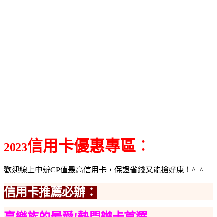
信用卡優惠
專區
：
2023
歡迎線上申辦CP值最高信用卡，保證省錢又能搶好康！^_^
信用卡推薦必辦：
享樂族的最愛!熱門辦卡首選