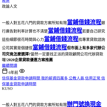
救急
政論人文
當鋪借錢流程
一般人對五花八門的貸款方案所知有限
銀
當鋪借錢流程
行廣告對利率計算也不清楚
若要自己研究
當鋪借錢流程
這些細節很花時間與心力
找專業貸款諮詢
當鋪借錢流程
公司其實是個捷徑
但市面上有多家代辦公
司究竟怎麼選擇?
當然一定要找正派的貸款顧問公司代辦貸款
囉!
2020企業貸款優惠方案推薦
繼續閱讀
6年前
信保基金貸款申請時間 我的薪資四萬多,公教人員,信用正常 信
保基金貸款申請時間
KUSO
辦門號換現金
一般人對五花八門的貸款方案所知有限