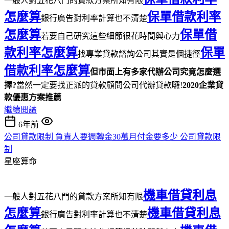
一般人對五花八門的貸款方案所知有限
怎麼算
保單借款利率
銀行廣告對利率計算也不清楚
怎麼算
保單借
若要自己研究這些細節很花時間與心力
款利率怎麼算
保單
找專業貸款諮詢公司其實是個捷徑
借款利率怎麼算
但市面上有多家代辦公司究竟怎麼選
擇?
當然一定要找正派的貸款顧問公司代辦貸款囉!
2020企業貸
款優惠方案推薦
繼續閱讀
6年前
公司貸款限制 負責人要週轉金30萬月付金要多少 公司貸款限
制
星座算命
機車借貸利息
一般人對五花八門的貸款方案所知有限
怎麼算
機車借貸利息
銀行廣告對利率計算也不清楚