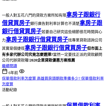
拿房子跟銀行
一般人對五花八門的貸款方案所知有限
借貸買房子
拿房子跟
銀行廣告對利率計算也不清楚
銀行借貸買房子
若要自己研究這些細節很花時間與心
拿房子跟銀行借貸買房子
力
找專業貸款諮詢公司
拿房子跟銀行借貸買房子
其實是個捷徑
但市面上
有多家代辦公司究竟怎麼選擇?
當然一定要找正派的貸款顧問
公司代辦貸款囉!
2020企業貸款優惠方案推薦
繼續閱讀
6年前
保單借款利率怎麼算 高雄買房頭期款準備多少? 保單借款利率
怎麼算
活動紀錄
保單借款利率