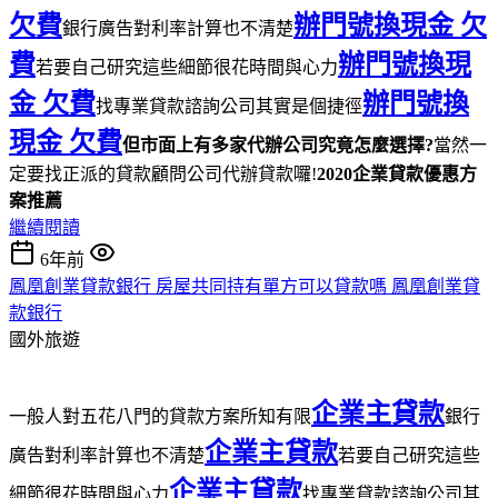
欠費
辦門號換現金 欠
銀行廣告對利率計算也不清楚
費
辦門號換現
若要自己研究這些細節很花時間與心力
金 欠費
辦門號換
找專業貸款諮詢公司其實是個捷徑
現金 欠費
但市面上有多家代辦公司究竟怎麼選擇?
當然一
定要找正派的貸款顧問公司代辦貸款囉!
2020企業貸款優惠方
案推薦
繼續閱讀
6年前
鳳凰創業貸款銀行 房屋共同持有單方可以貸款嗎 鳳凰創業貸
款銀行
國外旅遊
企業主貸款
一般人對五花八門的貸款方案所知有限
銀行
企業主貸款
廣告對利率計算也不清楚
若要自己研究這些
企業主貸款
細節很花時間與心力
找專業貸款諮詢公司其