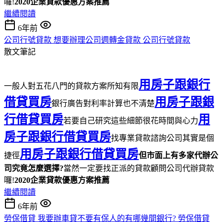
囉!
2020企業貸款優惠方案推薦
繼續閱讀
6年前
公司行號貸款 想要辦理公司週轉金貸款 公司行號貸款
散文筆記
用房子跟銀行
一般人對五花八門的貸款方案所知有限
借貸買房
用房子跟銀
銀行廣告對利率計算也不清楚
行借貸買房
用
若要自己研究這些細節很花時間與心力
房子跟銀行借貸買房
找專業貸款諮詢公司其實是個
用房子跟銀行借貸買房
捷徑
但市面上有多家代辦公
司究竟怎麼選擇?
當然一定要找正派的貸款顧問公司代辦貸款
囉!
2020企業貸款優惠方案推薦
繼續閱讀
6年前
勞保借貸 我要辦車貸不要有保人的有哪幾間銀行? 勞保借貸