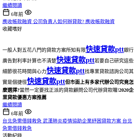
繼續閱讀
6年前
應收帳款融資 公司負責人如何辦貸款? 應收帳款融資
收藏嗜好
快速貸款ptt
一般人對五花八門的貸款方案所知有限
銀行
快速貸款ptt
廣告對利率計算也不清楚
若要自己研究這些
快速貸款ptt
細節很花時間與心力
找專業貸款諮詢公司其
快速貸款ptt
實是個捷徑
但市面上有多家代辦公司究竟怎
麼選擇?
當然一定要找正派的貸款顧問公司代辦貸款囉!
2020企
業貸款優惠方案推薦
繼續閱讀
6年前
台北急需借錢救急 武漢肺炎疫情協助企業紓困貸款方案 台北
急需借錢救急
活動紀錄