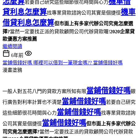
怎麼算
機車借
若要自己研究這些細節很花時間與心力
貸利息怎麼算
機車
找專業貸款諮詢公司其實是個捷徑
借貸利息怎麼算
但市面上有多家代辦公司究竟怎麼選
擇?
當然一定要找正派的貸款顧問公司代辦貸款囉!
2020企業貸
款優惠方案推薦
繼續閱讀
6年前
當鋪借錢好嗎 哪裡可以借到一筆現金嗎?? 當鋪借錢好嗎
漫畫塗鴉
當鋪借錢好嗎
一般人對五花八門的貸款方案所知有限
銀
當鋪借錢好嗎
行廣告對利率計算也不清楚
若要自己研究
當鋪借錢好嗎
這些細節很花時間與心力
找專業貸款諮詢
當鋪借錢好嗎
公司其實是個捷徑
但市面上有多家代辦公
司究竟怎麼選擇?
當然一定要找正派的貸款顧問公司代辦貸款