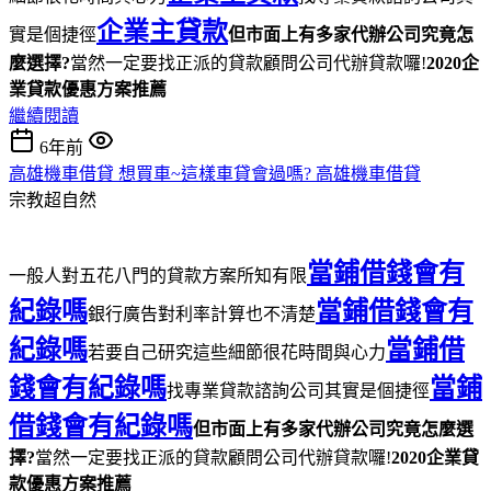
企業主貸款
實是個捷徑
但市面上有多家代辦公司究竟怎
麼選擇?
當然一定要找正派的貸款顧問公司代辦貸款囉!
2020企
業貸款優惠方案推薦
繼續閱讀
6年前
高雄機車借貸 想買車~這樣車貸會過嗎? 高雄機車借貸
宗教超自然
當鋪借錢會有
一般人對五花八門的貸款方案所知有限
紀錄嗎
當鋪借錢會有
銀行廣告對利率計算也不清楚
紀錄嗎
當鋪借
若要自己研究這些細節很花時間與心力
錢會有紀錄嗎
當鋪
找專業貸款諮詢公司其實是個捷徑
借錢會有紀錄嗎
但市面上有多家代辦公司究竟怎麼選
擇?
當然一定要找正派的貸款顧問公司代辦貸款囉!
2020企業貸
款優惠方案推薦