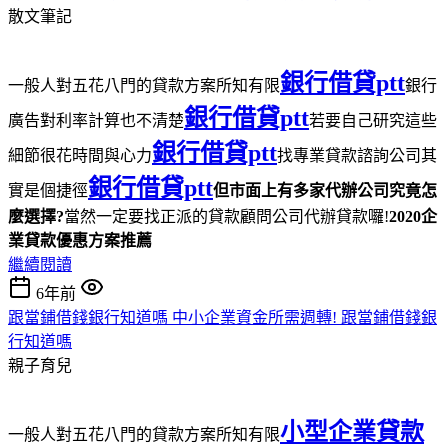
散文筆記
銀行借貸ptt
一般人對五花八門的貸款方案所知有限
銀行
銀行借貸ptt
廣告對利率計算也不清楚
若要自己研究這些
銀行借貸ptt
細節很花時間與心力
找專業貸款諮詢公司其
銀行借貸ptt
實是個捷徑
但市面上有多家代辦公司究竟怎
麼選擇?
當然一定要找正派的貸款顧問公司代辦貸款囉!
2020企
業貸款優惠方案推薦
繼續閱讀
6年前
跟當鋪借錢銀行知道嗎 中小企業資金所需週轉! 跟當鋪借錢銀
行知道嗎
親子育兒
小型企業貸款
一般人對五花八門的貸款方案所知有限