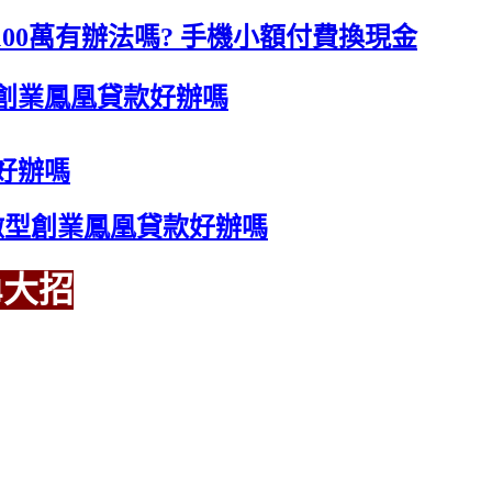
00萬有辦法嗎? 手機小額付費換現金
創業鳳凰貸款好辦嗎
好辦嗎
微型創業鳳凰貸款好辦嗎
4大招