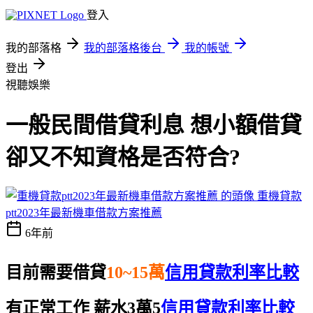
登入
我的部落格
我的部落格後台
我的帳號
登出
視聽娛樂
一般民間借貸利息 想小額借貸
卻又不知資格是否符合?
重機貸款
ptt2023年最新機車借款方案推薦
6年前
目前需要借貸
10~15萬
信用貸款利率比較
有正常工作 薪水3萬5
信用貸款利率比較