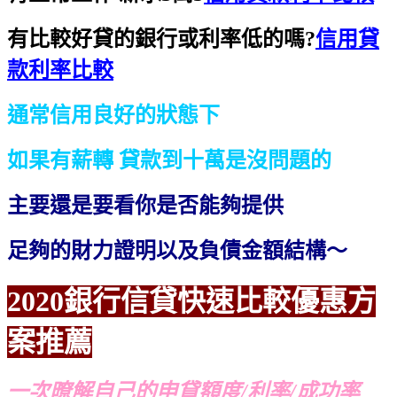
有比較好貸的銀行或利率低的嗎?
信用貸
款利率比較
通常
信用良好的狀態下
如果有薪轉 貸款到十萬是沒問題的
主要還是要看你是否能夠提供
足夠的財力證明以及負債金額結構～
2020銀行信貸
快速比較
優惠方
案推薦
一次暸解自己的申貸額度/利率/成功率